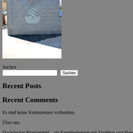
Suchen
Suchen
Recent Posts
Recent Comments
Es sind keine Kommentare vorhanden.
Über uns
Dachdecker Blankenfeld – ein Familienbetrieb mit Tradition und Han