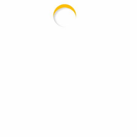
chnellzugriff
Leistunge
Startseite
Dacharbeiten
Über uns
Abdichtunge
Leistungen
Dachklempnerarb
Referenzen
Fassaden & Schorn
Kontakt
Holz- & Zimmererar
Impressum
Service & Wart
Datenschutz
echte vorbehalten