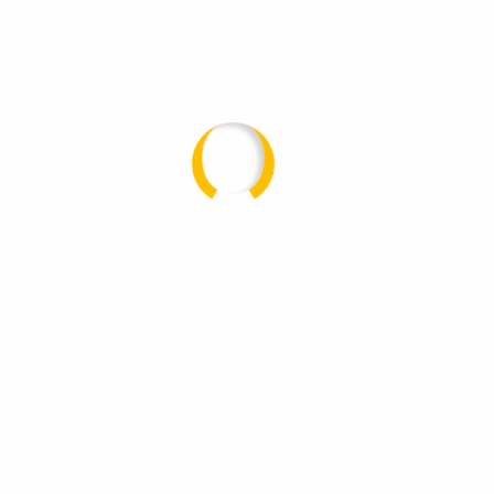
Es sind keine Kommentare vorhanden.
Über uns
Dachdecker Blankenfeld – ein Familienbetrieb mit
Tradition und Handwerk seit 1990.
Mit einem erfahrenen Team, viel Herz und
meisterlichem Können stehen wir für Qualität,
Zuverlässigkeit und ehrliches Handwerk in Märkisch-
Oderland und Umgebung.
Schnellzugriff
Startseite