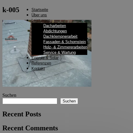
k-005
Startseite
Über uns
Leistungen
Dacharbeiten
Abdichtungen
Dachklempnerarbeit
Fassaden & Schornstein
Holz- & Zimmererarbeiten
Service & Wartung
Energie & Solar
Referenzen
Kontakt
Suchen
Suchen
Recent Posts
Recent Comments