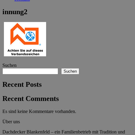
innung2
Suchen
Suchen
Recent Posts
Recent Comments
Es sind keine Kommentare vorhanden.
Über uns
Dachdecker Blankenfeld – ein Familienbetrieb mit Tradition und