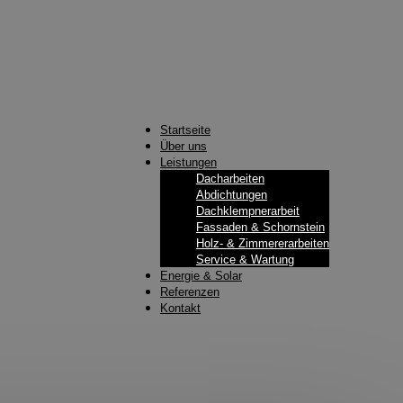
Startseite
Über uns
Leistungen
Dacharbeiten
Abdichtungen
Dachklempnerarbeit
Fassaden & Schornstein
Holz- & Zimmererarbeiten
Service & Wartung
Energie & Solar
Referenzen
Kontakt