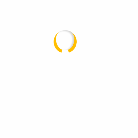
Es sind keine Kommentare vorhanden.
Über uns
Dachdecker Blankenfeld – ein Familienbetrieb mit
Tradition und Handwerk seit 1990.
Mit einem erfahrenen Team, viel Herz und
meisterlichem Können stehen wir für Qualität,
Zuverlässigkeit und ehrliches Handwerk in Märkisch-
Oderland und Umgebung.
Schnellzugriff
Startseite
Über uns
Leistungen