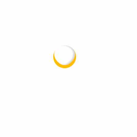
Recent Posts
Recent Comments
Es sind keine Kommentare vorhanden.
Über uns
Dachdecker Blankenfeld – ein Familienbetrieb mit
Tradition und Handwerk seit 1990.
Mit einem erfahrenen Team, viel Herz und
meisterlichem Können stehen wir für Qualität,
Zuverlässigkeit und ehrliches Handwerk in Märkisch-
Oderland und Umgebung.