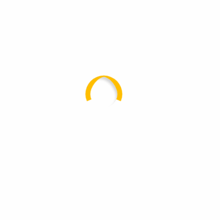
Märkisch-Oderland und Umgebung.
Schnellzugriff
Startseite
Über uns
Leistungen
Referenzen
Kontakt
Impressum
Datenschutz