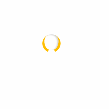
Recent Comments
Es sind keine Kommentare vorhanden.
Über uns
Dachdecker Blankenfeld – ein Familienbetrieb mit
Tradition und Handwerk seit 1990.
Mit einem erfahrenen Team, viel Herz und
meisterlichem Können stehen wir für Qualität,
Zuverlässigkeit und ehrliches Handwerk in Märkisch-
Oderland und Umgebung.
Schnellzugriff