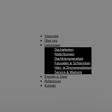
Startseite
Über uns
Leistungen
Dacharbeiten
Abdichtungen
Dachklempnerarbeit
Fassaden & Schornstein
Holz- & Zimmererarbeiten
Service & Wartung
Energie & Solar
Referenzen
Kontakt